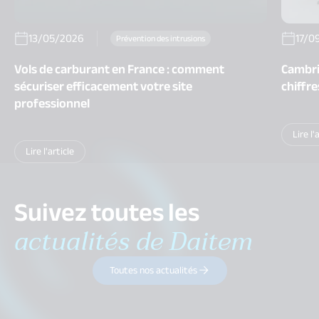
13/05/2026
17/0
Prévention des intrusions
Vols de carburant en France : comment
Cambri
sécuriser efficacement votre site
chiffr
professionnel
Lire l'
Lire l'article
Suivez toutes les
actualités de Daitem
Toutes nos actualités