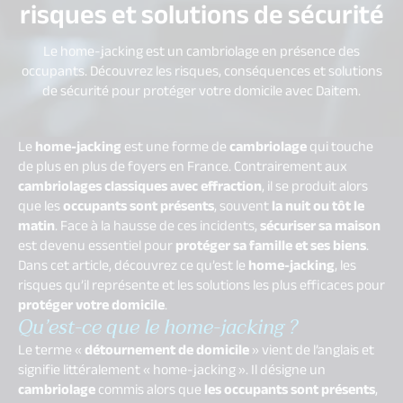
risques et solutions de sécurité
Le home-jacking est un cambriolage en présence des
occupants. Découvrez les risques, conséquences et solutions
de sécurité pour protéger votre domicile avec Daitem.
Le
home-jacking
est une forme de
cambriolage
qui touche
de plus en plus de foyers en France. Contrairement aux
cambriolages classiques avec effraction
, il se produit alors
que les
occupants sont présents
, souvent
la nuit ou tôt le
matin
. Face à la hausse de ces incidents,
sécuriser sa maison
est devenu essentiel pour
protéger sa famille et ses biens
.
Dans cet article, découvrez ce qu’est le
home-jacking
, les
risques qu’il représente et les solutions les plus efficaces pour
protéger votre domicile
.
Qu’est-ce que le home-jacking ?
Le terme «
détournement de domicile
» vient de l’anglais et
signifie littéralement « home-jacking ». Il désigne un
cambriolage
commis alors que
les occupants sont présents
,