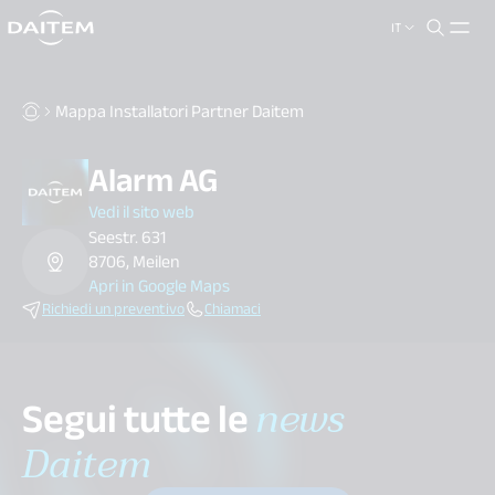
IT
search.label
close
Mappa Installatori Partner Daitem
Alarm AG
Vedi il sito web
Seestr. 631
8706, Meilen
Apri in Google Maps
Richiedi un preventivo
Chiamaci
Segui tutte le
news
Daitem