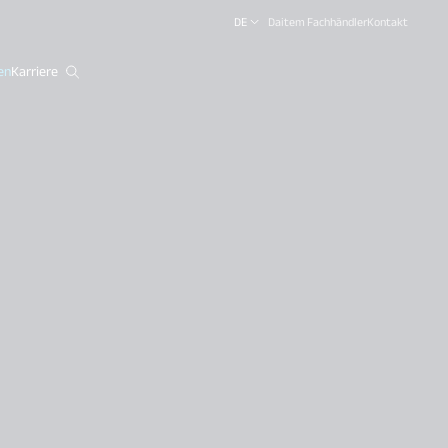
DE
Daitem Fachhändler
Kontakt
en
Karriere
close