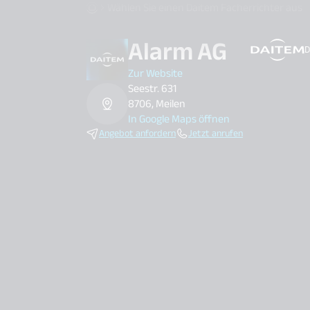
Wählen Sie einen Daitem Facherrichter aus
Alarm AG
D
search.label
Zur Website
Seestr. 631
8706, Meilen
In Google Maps öffnen
Angebot anfordern
Jetzt anrufen