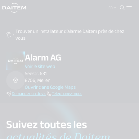
FR
search.label
close
Trouver un installateur d’alarme Daitem près de chez
vous
Alarm AG
Voir le site web
Seestr. 631
8706, Meilen
Ouvrir dans Google Maps
Demander un devis
Téléphonez-nous
Suivez toutes les
actualités de Daitem