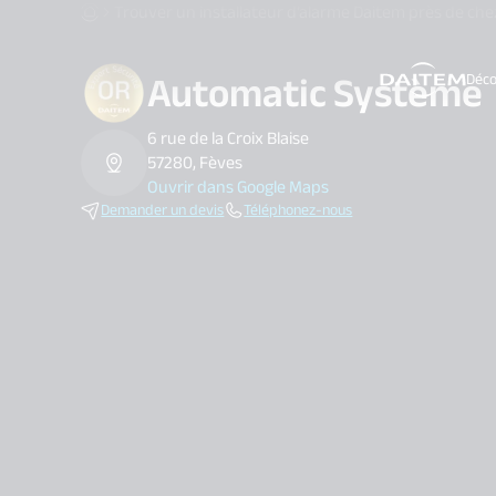
Trouver un installateur d’alarme Daitem près de che
Automatic Système
Déco
search.label
6 rue de la Croix Blaise
57280, Fèves
Ouvrir dans Google Maps
Demander un devis
Téléphonez-nous