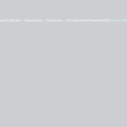
z vous
uvrir Daitem
Expertises
Solutions
Actualités
Partenaires
FAQ
Trouver mon