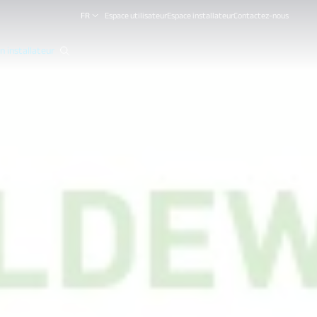
FR
Espace utilisateur
Espace installateur
Contactez-nous
 installateur
close