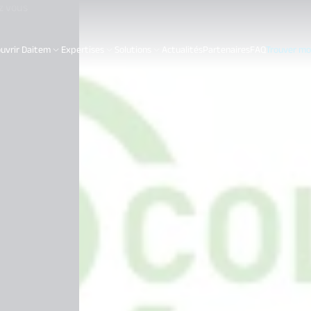
z vous
uvrir Daitem
Expertises
Solutions
Actualités
Partenaires
FAQ
Trouver mon