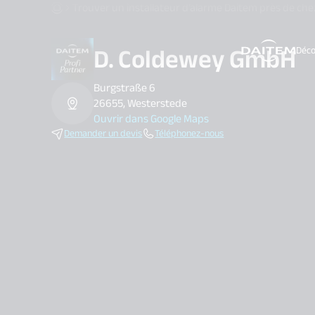
Trouver un installateur d’alarme Daitem près de che
D. Coldewey GmbH
Déco
search.label
Burgstraße 6
26655, Westerstede
Ouvrir dans Google Maps
Demander un devis
Téléphonez-nous