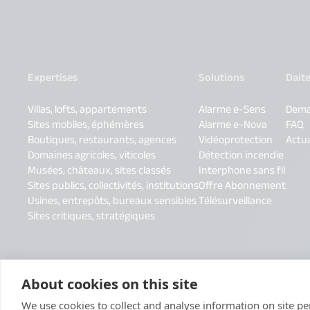
Expertises
Solutions
Dait
Villas, lofts, appartements
Alarme e-Sens
Dema
Sites mobiles, éphémères
Alarme e-Nova
FAQ
Boutiques, restaurants, agences
Vidéoprotection
Actua
Domaines agricoles, viticoles
Détection incendie
Musées, châteaux, sites classés
Interphone sans fil
Sites publics, collectivités, institutions
Offre Abonnement
Usines, entrepôts, bureaux sensibles
Télésurveillance
Sites critiques, stratégiques
About cookies on this site
We use cookies to collect and analyse information on site 