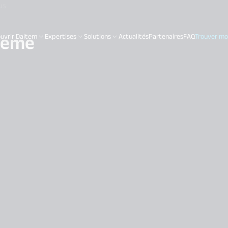
us
steme
uvrir Daitem
Expertises
Solutions
Actualités
Partenaires
FAQ
Trouver mon