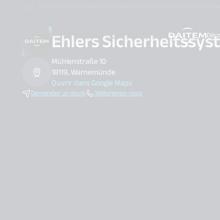
Trouver un installateur d’alarme Daitem près de chez vo
Ehlers Sicherheitssy
Déco
search.label
Mühlenstraße 10
18119, Warnemünde
Ouvrir dans Google Maps
Demander un devis
Téléphonez-nous