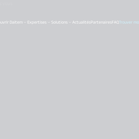
z vous
uvrir Daitem
Expertises
Solutions
Actualités
Partenaires
FAQ
Trouver mon