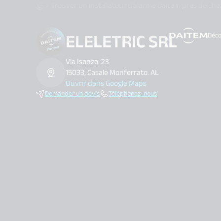
Trouver un installateur d’alarme Daitem près de che
ELELETRIC SRL
Déco
search.label
Via Isonzo. 23
15033, Casale Monferrato. AL
Ouvrir dans Google Maps
Demander un devis
Téléphonez-nous