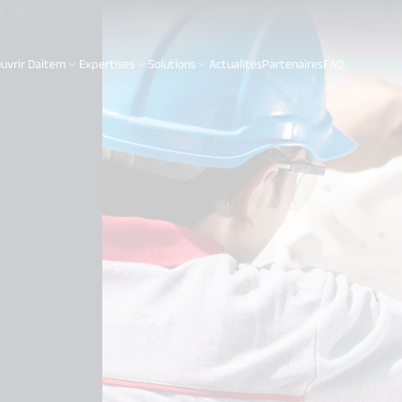
z vous
uvrir Daitem
Expertises
Solutions
Actualités
Partenaires
FAQ
Trouver mon