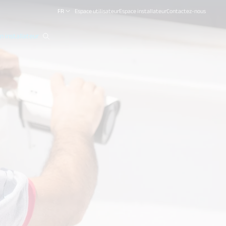
FR
Espace utilisateur
Espace installateur
Contactez-nous
 installateur
close