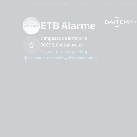
Trouver un installateur d’alarme Daitem près de che
ETB Alarme
Déco
search.label
7 Impasse de la Poterie
36000, Châteauroux
Ouvrir dans Google Maps
Demander un devis
Téléphonez-nous