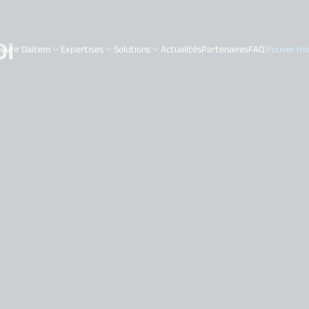
DI
uvrir Daitem
Expertises
Solutions
Actualités
Partenaires
FAQ
Trouver mon