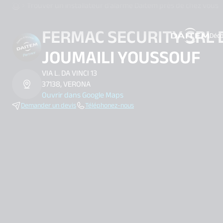
Trouver un installateur d’alarme Daitem près de chez vous
FERMAC SECURITY SRL 
Déco
search.label
JOUMAILI YOUSSOUF
VIA L. DA VINCI 13
37138, VERONA
Ouvrir dans Google Maps
Demander un devis
Téléphonez-nous