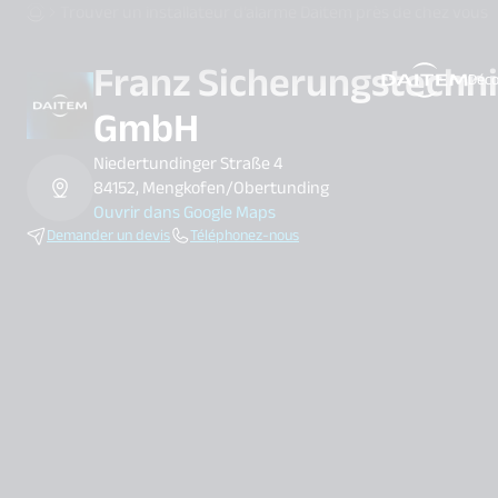
Trouver un installateur d’alarme Daitem près de chez vous
Franz Sicherungstechn
Déco
search.label
GmbH
Niedertundinger Straße 4
84152, Mengkofen/Obertunding
Ouvrir dans Google Maps
Demander un devis
Téléphonez-nous