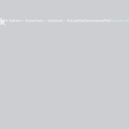
ik
uvrir Daitem
Expertises
Solutions
Actualités
Partenaires
FAQ
Trouver mon