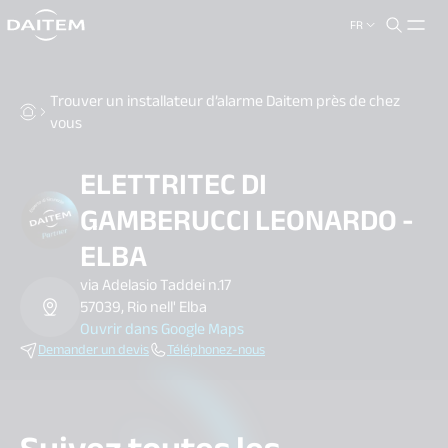
FR
search.label
close
Trouver un installateur d’alarme Daitem près de chez
vous
ELETTRITEC DI
GAMBERUCCI LEONARDO -
ELBA
via Adelasio Taddei n.17
57039, Rio nell' Elba
Ouvrir dans Google Maps
Demander un devis
Téléphonez-nous