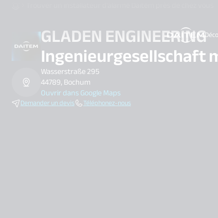
Trouver un installateur d’alarme Daitem près de chez vous
GLADEN ENGINEERING
Déco
search.label
Ingenieurgesellschaft
Wasserstraße 295
44789, Bochum
Ouvrir dans Google Maps
Demander un devis
Téléphonez-nous