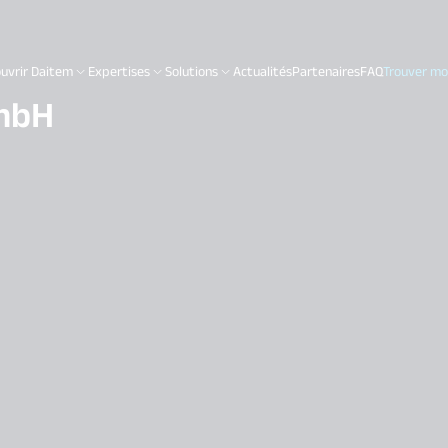
uvrir Daitem
Expertises
Solutions
Actualités
Partenaires
FAQ
Trouver mon
 mbH