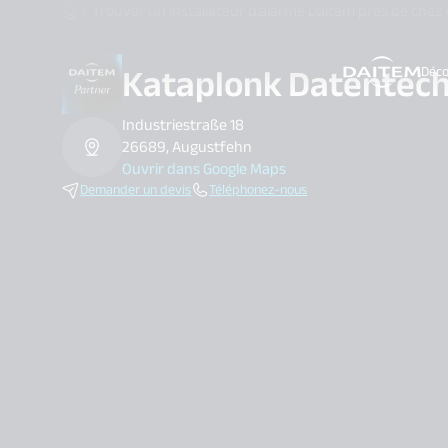
Trouver un installateur d’alarme Daitem près de chez
Kataplonk Datentech
Déco
search.label
Industriestraße 18
26689, Augustfehn
Ouvrir dans Google Maps
Demander un devis
Téléphonez-nous