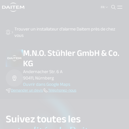
FR
search.label
close
Trouver un installateur d’alarme Daitem près de chez
vous
M.N.O. Stühler GmbH & Co.
KG
Andernacher Str. 6 A
90411, Nürnberg
Ouvrir dans Google Maps
Demander un devis
Téléphonez-nous
Suivez toutes les