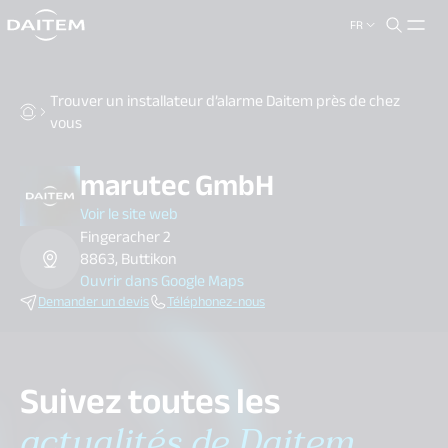
FR
search.label
close
Trouver un installateur d’alarme Daitem près de chez
vous
marutec GmbH
Voir le site web
Fingeracher 2
8863, Buttikon
Ouvrir dans Google Maps
Demander un devis
Téléphonez-nous
Suivez toutes les
actualités de Daitem