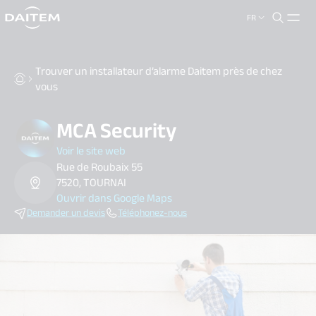
FR
search.label
close
Trouver un installateur d’alarme Daitem près de chez
vous
MCA Security
Voir le site web
Rue de Roubaix 55
7520, TOURNAI
Ouvrir dans Google Maps
Demander un devis
Téléphonez-nous