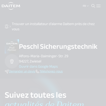
FR
search.label
close
Trouver un installateur d’alarme Daitem près de chez
vous
Peschl Sicherungstechnik
Alfons-Maria-Daiminger-Str. 29
94227, Zwiesel
Ouvrir dans Google Maps
Demander un devis
Téléphonez-nous
Suivez toutes les
actualités de Daitem