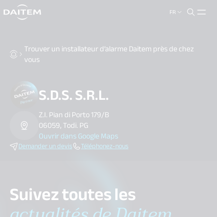
FR
search.label
close
Trouver un installateur d’alarme Daitem près de chez
vous
S.D.S. S.R.L.
Z.I. Pian di Porto 179/B
06059, Todi. PG
Ouvrir dans Google Maps
Demander un devis
Téléphonez-nous
Suivez toutes les
actualités de Daitem