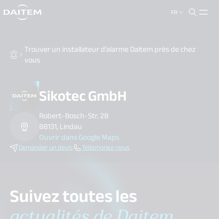
FR
search.label
close
Trouver un installateur d’alarme Daitem près de chez
vous
Sikotec GmbH
Robert-Bosch-Str. 28
88131, Lindau
Ouvrir dans Google Maps
Demander un devis
Téléphonez-nous
Suivez toutes les
actualités de Daitem