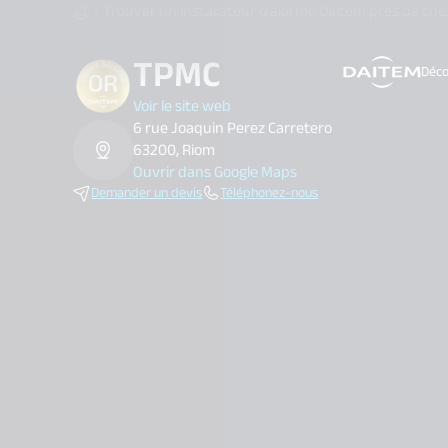
Trouver un installateur d’alarme Daitem près de che
TPMC
Déco
search.label
Voir le site web
6 rue Joaquin Perez Carretero
63200, Riom
Ouvrir dans Google Maps
Demander un devis
Téléphonez-nous