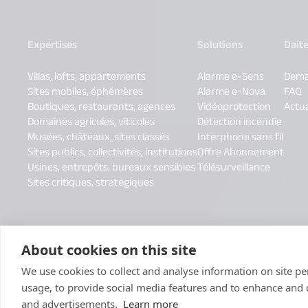
Expertises
Solutions
Dait
Villas, lofts, appartements
Alarme e-Sens
Dema
Sites mobiles, éphémères
Alarme e-Nova
FAQ
Boutiques, restaurants, agences
Vidéoprotection
Actua
Domaines agricoles, viticoles
Détection incendie
Musées, châteaux, sites classés
Interphone sans fil
Sites publics, collectivités, institutions
Offre Abonnement
Usines, entrepôts, bureaux sensibles
Télésurveillance
Sites critiques, stratégiques
About cookies on this site
We use cookies to collect and analyse information on site 
usage, to provide social media features and to enhance and
and advertisements.
Learn more