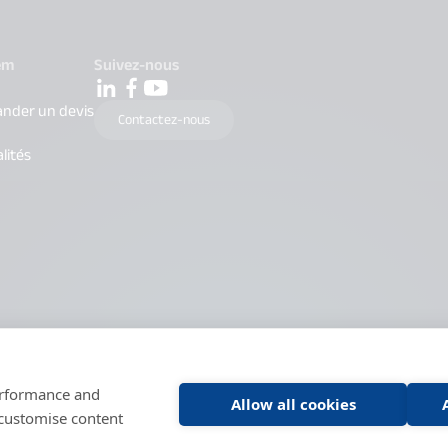
em
Suivez-nous
nder un devis
Contactez-nous
lités
performance and
Allow all cookies
 customise content