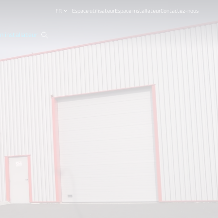
FR
Espace utilisateur
Espace installateur
Contactez-nous
 installateur
close