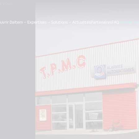
z vous
uvrir Daitem
Expertises
Solutions
Actualités
Partenaires
FAQ
Trouver mon