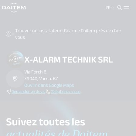
FR
search.label
close
Trouver un installateur d’alarme Daitem près de chez
vous
X-ALARM TECHNIK SRL
Via Forch 6.
39040, Varna. BZ
Ouvrir dans Google Maps
Demander un devis
Téléphonez-nous
Suivez toutes les
actualités de Daitem