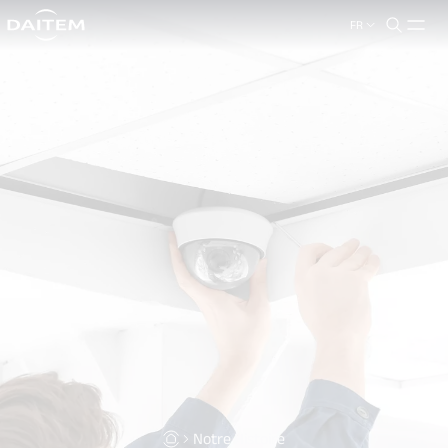
FR
search.label
close
Notre Histoire