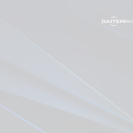
Déco
search.label