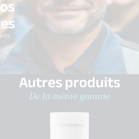
vos
res
perts
Autres produits
De la même gamme