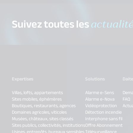
Suivez toutes les
actualit
Expertises
Solutions
Dait
Villas, lofts, appartements
Alarme e-Sens
Dema
Sites mobiles, éphémères
Alarme e-Nova
FAQ
Boutiques, restaurants, agences
Vidéoprotection
Actua
Domaines agricoles, viticoles
Détection incendie
Musées, châteaux, sites classés
Interphone sans fil
Sites publics, collectivités, institutions
Offre Abonnement
Usines, entrepôts, bureaux sensibles
Télésurveillance