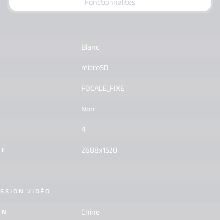
Fonctionnalités
Blanc
microSD
FOCALE_FIXE
Non
4
2688x1520
GE
SSION VIDÉO
Chine
ON