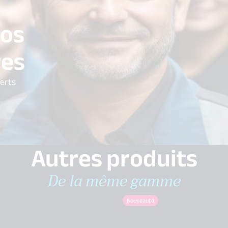
vos
res
perts
Autres produits
De la même gamme
Nouveauté