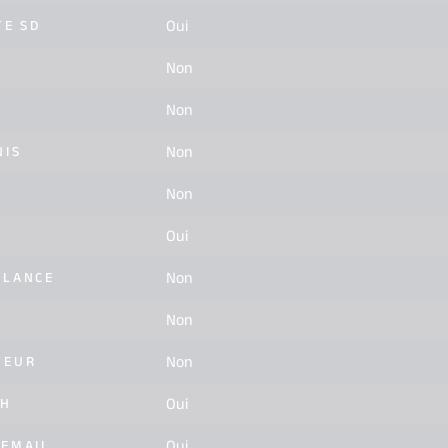
Oui
E SD
Non
Non
Non
NIS
Non
Oui
Non
LLANCE
Non
Non
TEUR
Oui
SH
Oui
 EMAIL