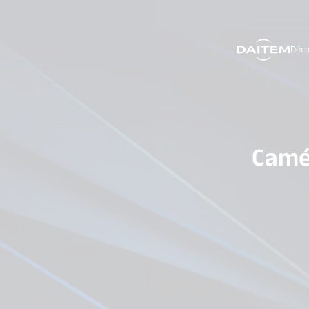
Déco
search.label
Camér