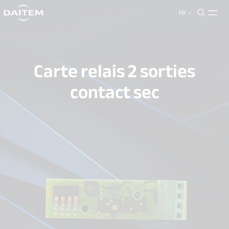
FR
search.label
close
Carte relais 2 sorties
contact sec