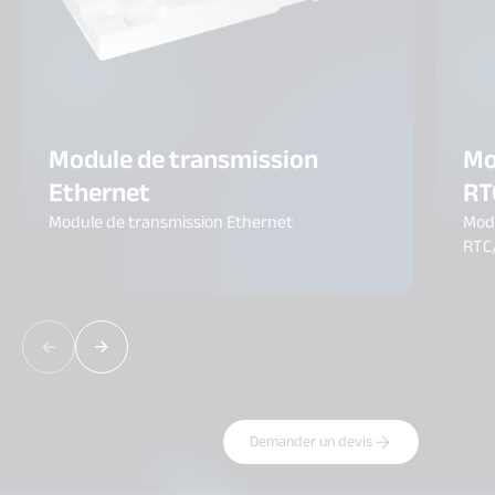
Module de transmission
Mo
Ethernet
RT
Module de transmission Ethernet
Modu
RTC
Demander un devis