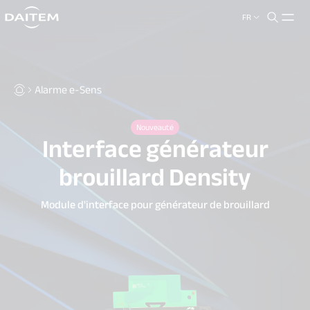
FR
search.label
close
Alarme e-Sens
Nouveauté
Interface générateur
brouillard Density
Module d'interface pour générateur de brouillard