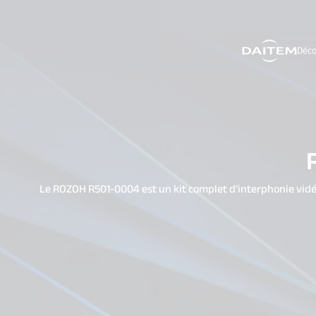
Déco
search.label
Le ROZOH R501-0004 est un kit complet d’interphonie vidéo, 