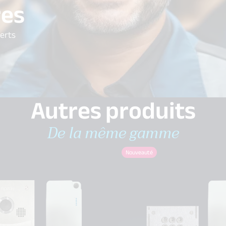
res
perts
Autres produits
De la même gamme
Nouveauté