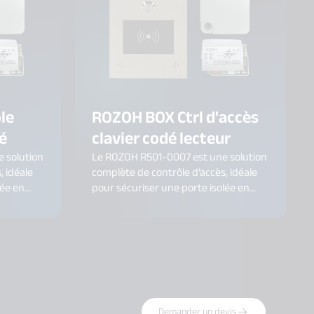
le
ROZOH BOX Ctrl d'accès
é
clavier codé lecteur
 solution
Le ROZOH R501-0007 est une solution
, idéale
complète de contrôle d’accès, idéale
lée en
pour sécuriser une porte isolée en
lavier
extérieur. Ce kit associe un clavier
relais et
codé avec lecteur de badges mains-
e gestion
libres, une carte relais et une centrale
ée.
GSM Data Eco, offrant une gestion des
accès flexible et connectée.
Demander un devis