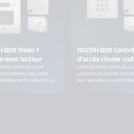
 BOX Vidéo 1
ROZOH BOX Contrô
n avec lecteur
d'accès clavier cod
 R501-0005 est un kit
Le ROZOH R501-0006 est une
’interphonie vidéo, idéal
complète de contrôle d'accès
établissements recevant du
pour sécuriser une porte iso
P). Il intègre une platine
extérieur. Ce kit associe un c
outon avec lecteur de
codé sans lecteur, une carte 
ne carte relais et une
une centrale GSM, offrant un
GSM, offrant une solution de
des accès flexible et connect
d'accès fiable et connectée.