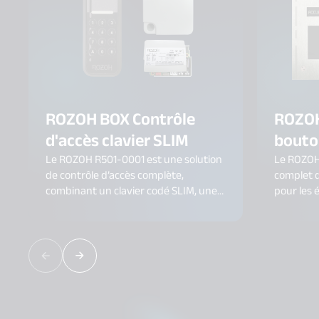
ROZOH BOX Contrôle
ROZOH
d'accès clavier SLIM
bouto
Le ROZOH R501-0001 est une solution
Le ROZOH
de contrôle d’accès complète,
complet d
combinant un clavier codé SLIM, une
pour les 
carte relais et une centrale GSM.
public (ER
Conçu pour une installation facile en
vidéo 1 b
intérieur ou en extérieur, ce kit assure
badges, u
une gestion sécurisée et flexible de
centrale 
vos accès, avec une connectivité GSM
contrôle 
incluse pendant 10 ans.