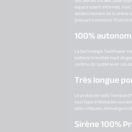
des alertes vocales (avertiss
espace soient informés. Il est
déclenchement de la sirène (d
puissance pendant 15 seconde
100% autonome
La technologie TwinPower con
batterie brevetée haut de g
continu du système en cas de 
Très longue po
Le protocole radio Twinband®
tout type d'obstacles couramm
sites critiques, d'envergure et
Sirène 100% Pr