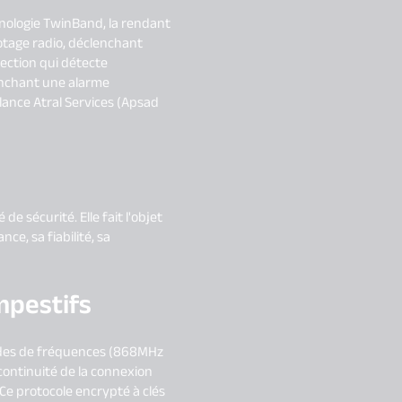
hnologie TwinBand, la rendant
botage radio, déclenchant
tection qui détecte
enchant une alarme
illance Atral Services (Apsad
e sécurité. Elle fait l'objet
ce, sa fiabilité, sa
pestifs​
andes de fréquences (868MHz
continuité de la connexion
e protocole encrypté à clés