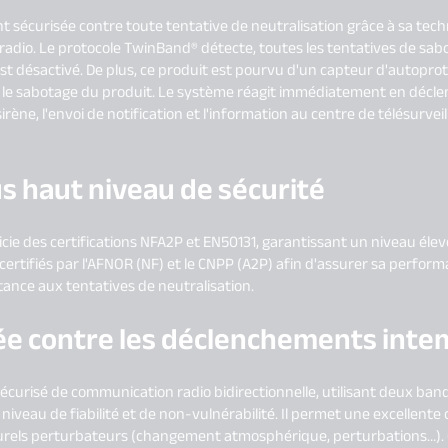
t sécurisée contre toute tentative de neutralisation grâce à sa tec
ge radio. Le protocole TwinBand® détecte, toutes les tentatives de sa
st désactivé. De plus, ce produit est pourvu d'un capteur d'autopro
u le sabotage du produit. Le système réagit immédiatement en décl
sirène, l'envoi de notification et l'information au centre de télésurve
us haut niveau de sécurité
cie des certifications NFA2P et EN50131, garantissant un niveau élevé d
certifiés par l'AFNOR (NF) et le CNPP (A2P) afin d'assurer sa performan
stance aux tentatives de neutralisation.
lée contre les déclenchements intem
écurisé de communication radio bidirectionnelle, utilisant deux b
iveau de fiabilité et de non-vulnérabilité. Il permet une excellente 
turels perturbateurs (changement atmosphérique, perturbations…). C