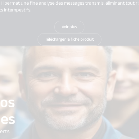
. Il permet une fine analyse des messages transmis, éliminant tout r
s intempestifs.​
Voir plus
Télécharger la fiche produit
vos
res
perts