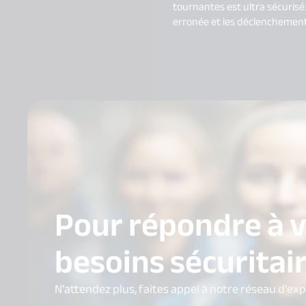
tournantes est ultra sécurisé
erronée et les déclenchement
Pour répondre à 
besoins sécuritai
N'attendez plus, faites appel à notre réseau d'ex