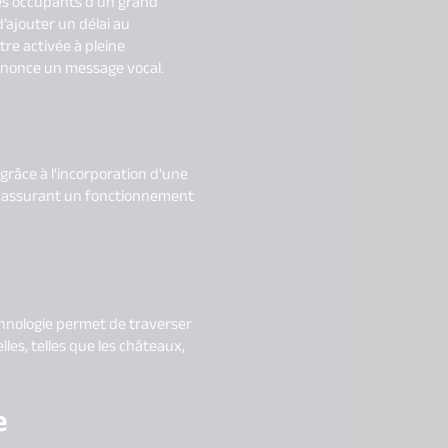
 les occupants d’un grand
d’ajouter un délai au
tre activée à pleine
annonce un message vocal.
râce à l'incorporation d'une
, assurant un fonctionnement
chnologie permet de traverser
les, telles que les châteaux,
e