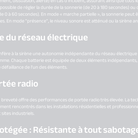
ement, dissuasion, alerte) en cas d'incident, assurant ainsi que tous
 possible de régler la durée de la sonnerie (de 20 à 180 secondes) ou 
e 0 à 60 secondes). En mode « marche partielle », la sonnerie peut ê
s. En mode "présence", le niveau sonore est atténué ou la sirène 
 du réseau électrique
fère à la sirène une autonomie indépendante du réseau électrique g
amme. Chaque batterie est équipée de deux éléments indépendants
défaillance de l'un des éléments.
rtée radio
 breveté offre des performances de portée radio très élevée. La te
ent rencontrés dans les installations résidentielles et professionnel
 sites industriels.
otégée : Résistante à tout sabotag