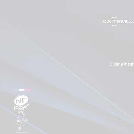
Déco
search.label
Sirène inté