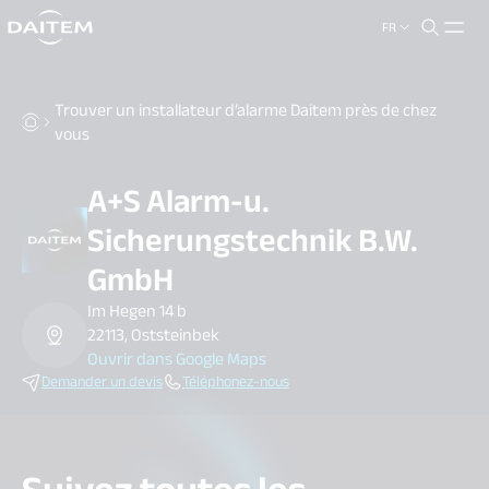
FR
search.label
close
Trouver un installateur d’alarme Daitem près de chez
vous
A+S Alarm-u.
Sicherungstechnik B.W.
GmbH
Im Hegen 14 b
22113, Oststeinbek
Ouvrir dans Google Maps
Demander un devis
Téléphonez-nous