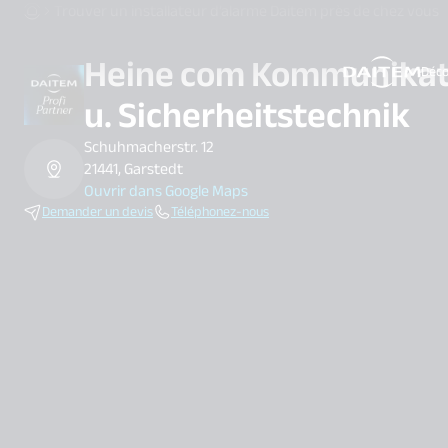
Trouver un installateur d’alarme Daitem près de chez vous
Heine com Kommunikat
Déco
search.label
u. Sicherheitstechnik
Schuhmacherstr. 12
21441, Garstedt
Ouvrir dans Google Maps
Demander un devis
Téléphonez-nous