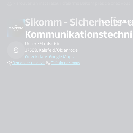
Trouver un installateur d’alarme Daitem près de chez vous
Sikomm - Sicherheits- 
Déco
search.label
Kommunikationstechni
Untere Straße 6b
37589, Kalefeld/Oldenrode
Ouvrir dans Google Maps
Demander un devis
Téléphonez-nous