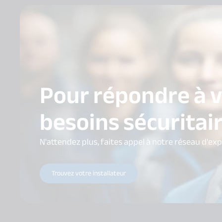
Pour répondre à 
besoins sécuritai
N'attendez plus, faites appel à notre réseau d'ex
Trouvez votre installateur