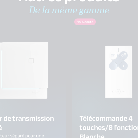
De la même gamme
Nouveauté
r de transmission
Télécommande 4
é
touches/8 fonctio
Blanche
teur séparé pour une