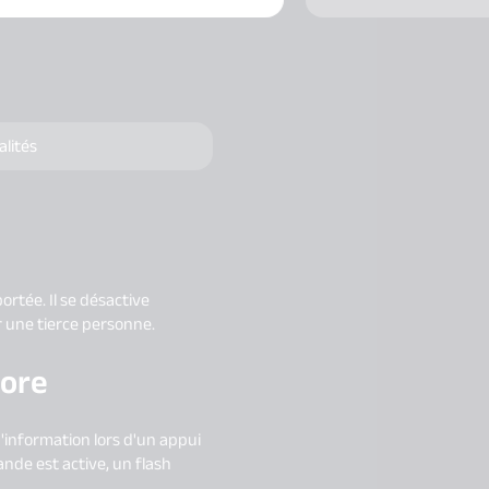
alités
rtée. Il se désactive
une tierce personne.
lore
 d'information lors d'un appui
nde est active, un flash