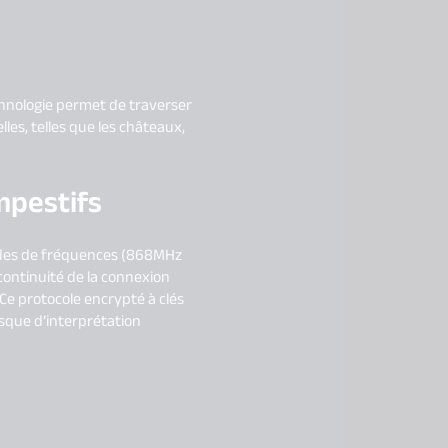
chnologie permet de traverser
les, telles que les châteaux,
mpestifs
andes de fréquences (868MHz
continuité de la connexion
e protocole encrypté à clés
isque d’interprétation