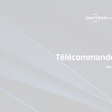
Déco
search.label
Télécommande 
Per