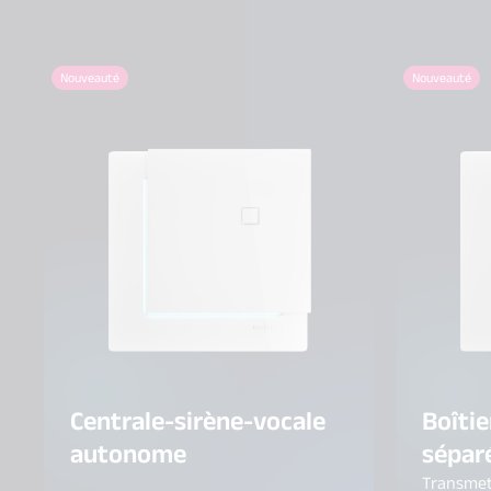
Nouveauté
Nouveauté
Centrale-sirène-vocale
Boîtie
autonome
sépar
Transmet