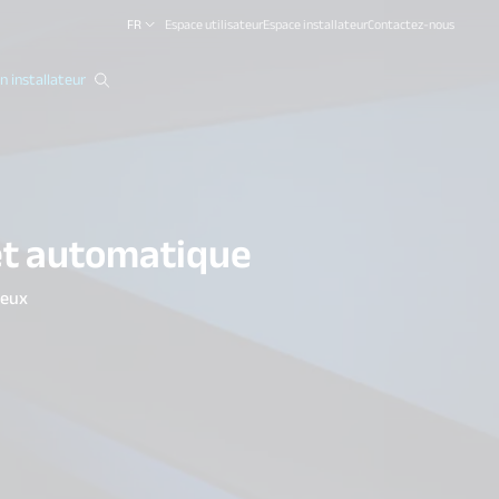
FR
Espace utilisateur
Espace installateur
Contactez-nous
 installateur
close
êt automatique
ieux