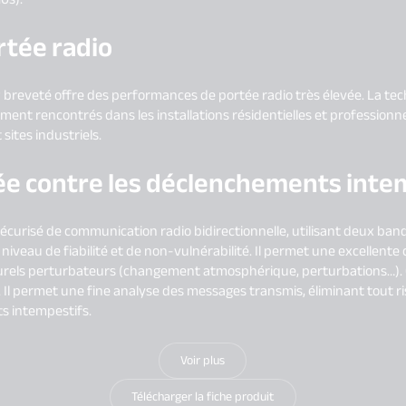
rtée radio
 breveté offre des performances de portée radio très élevée. La te
ent rencontrés dans les installations résidentielles et professionnel
 sites industriels.
alée contre les déclenchements inte
écurisé de communication radio bidirectionnelle, utilisant deux b
iveau de fiabilité et de non-vulnérabilité. Il permet une excellente 
turels perturbateurs (changement atmosphérique, perturbations…). C
. Il permet une fine analyse des messages transmis, éliminant tout r
s intempestifs.
Voir plus
Télécharger la fiche produit