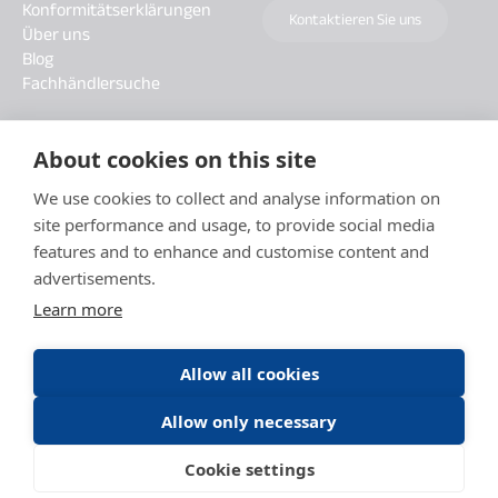
Konformitätserklärungen
Kontaktieren Sie uns
Über uns
Blog
Fachhändlersuche
About cookies on this site
We use cookies to collect and analyse information on
site performance and usage, to provide social media
features and to enhance and customise content and
advertisements.
Learn more
Allow all cookies
Allow only necessary
Datenschutzbestimmungen
Allgemeine Nutzungsbedingungen DAITEM Capture-Dienste
Cookie settings
Allgemeine Nutzungsbedingungen
Cookie Hinweise
Impressum