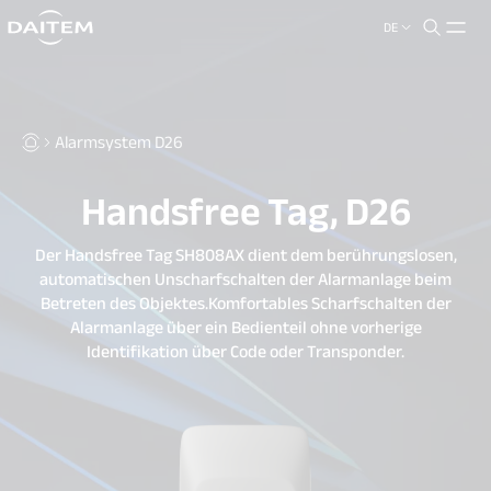
DE
search.label
close
Alarmsystem D26
Handsfree Tag, D26
Der Handsfree Tag SH808AX dient dem berührungslosen,
automatischen Unscharfschalten der Alarmanlage beim
Betreten des Objektes.Komfortables Scharfschalten der
Alarmanlage über ein Bedienteil ohne vorherige
Identifikation über Code oder Transponder.