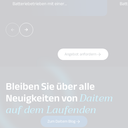
Batteriebetrieben mit einer
Batt
Batterielebensdauer von bis zu 5 Jahren.
Batt
Extrem sichere Twinband-Funktechnologie.
Ext
Integrierte Sirene und Bedientasten.
Inte
Angebot anfordern
Bleiben Sie über alle
Neuigkeiten von
Daitem
auf dem Laufenden
Zum Daitem Blog