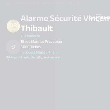
Wählen Sie einen Daitem Facherrichter aus
Alarme Sécurité Vincen
D
search.label
Thibault
Zur Website
19 rue Maurice Prevoteau
51100, Reims
In Google Maps öffnen
Angebot anfordern
Jetzt anrufen