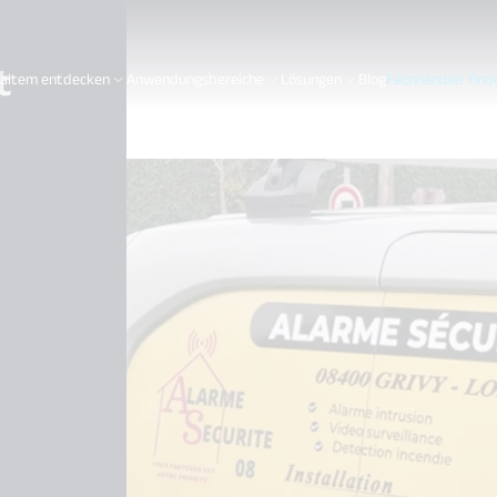
t
aitem entdecken
Anwendungsbereiche
Lösungen
Blog
Fachhändler find