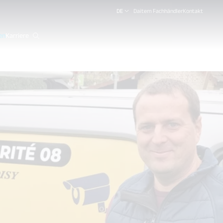
DE
Daitem Fachhändler
Kontakt
en
Karriere
close