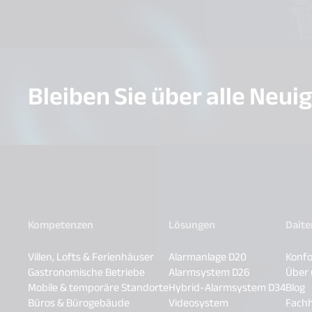
Bleiben Sie über alle Neui
Kompetenzen
Lösungen
Dait
Villen, Lofts & Ferienhäuser
Alarmanlage D20
Konfo
Gastronomische Betriebe
Alarmsystem D26
Über
Mobile & temporäre Standorte
Hybrid-Alarmsystem D34
Blog
Büros & Bürogebäude
Videosystem
Fach