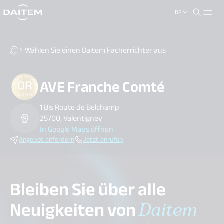
DE
search.label
close
Wählen Sie einen Daitem Facherrichter aus
AVE Franche Comté
1 Bis Route de Belchamp
25700, Valentigney
In Google Maps öffnen
Angebot anfordern
Jetzt anrufen
Bleiben Sie über alle
Neuigkeiten von
Daitem