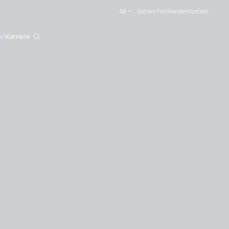
DE
Daitem Fachhändler
Kontakt
en
Karriere
close