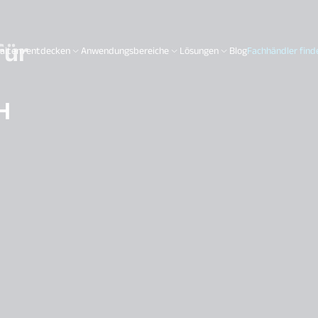
für
aitem entdecken
Anwendungsbereiche
Lösungen
Blog
Fachhändler find
H