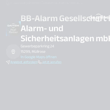
Wählen Sie einen Daitem Facherrichter aus
BB-Alarm Gesellschaft 
D
search.label
Alarm- und
Sicherheitsanlagen mb
Gewerbeparkring 24
15299, Müllrose
In Google Maps öffnen
Angebot anfordern
Jetzt anrufen