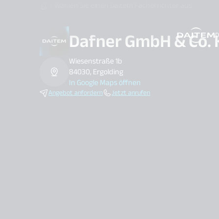
Wählen Sie einen Daitem Facherrichter aus
Dafner GmbH & Co. 
D
search.label
Wiesenstraße 1b
84030, Ergolding
In Google Maps öffnen
Angebot anfordern
Jetzt anrufen