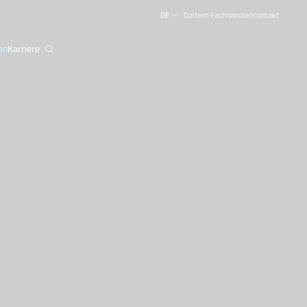
DE
Daitem Fachhändler
Kontakt
en
Karriere
close