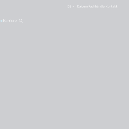
DE
Daitem Fachhändler
Kontakt
en
Karriere
close