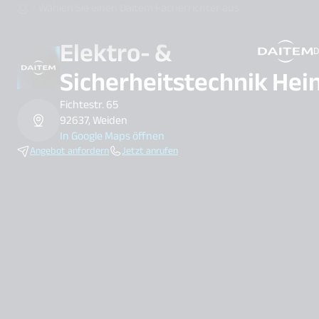
Wählen Sie einen Daitem Facherrichter aus
Elektro- &
D
search.label
Sicherheitstechnik Hei
Fichtestr. 65
92637, Weiden
In Google Maps öffnen
Angebot anfordern
Jetzt anrufen