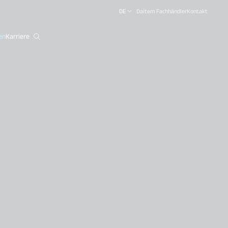
DE
Daitem Fachhändler
Kontakt
en
Karriere
close