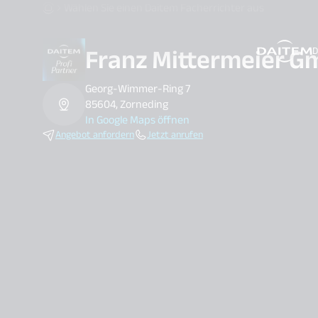
Wählen Sie einen Daitem Facherrichter aus
Franz Mittermeier 
D
search.label
Georg-Wimmer-Ring 7
85604, Zorneding
In Google Maps öffnen
Angebot anfordern
Jetzt anrufen