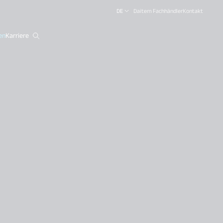
DE
Daitem Fachhändler
Kontakt
en
Karriere
close