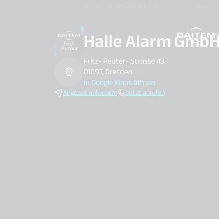
Wählen Sie einen Daitem Facherrichter aus
Halle Alarm Gmb
D
search.label
Fritz- Reuter- Strasse 43
01097, Dresden
In Google Maps öffnen
Angebot anfordern
Jetzt anrufen