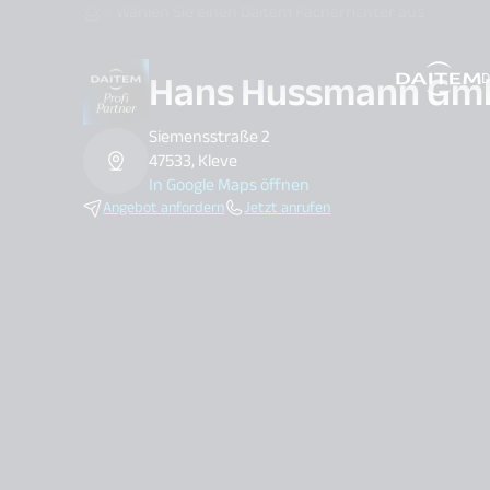
Wählen Sie einen Daitem Facherrichter aus
Hans Hussmann Gm
D
search.label
Siemensstraße 2
47533, Kleve
In Google Maps öffnen
Angebot anfordern
Jetzt anrufen