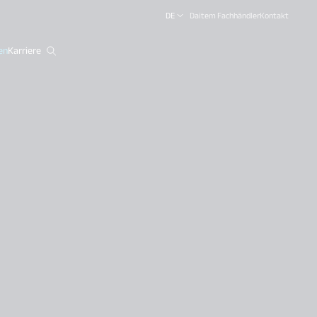
DE
Daitem Fachhändler
Kontakt
en
Karriere
close