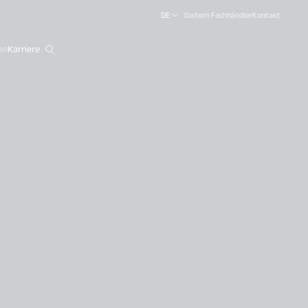
DE
Daitem Fachhändler
Kontakt
en
Karriere
close