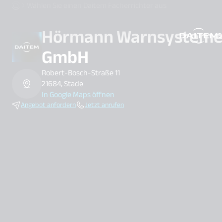
Wählen Sie einen Daitem Facherrichter aus
Hörmann Warnsystem
D
search.label
GmbH
Robert-Bosch-Straße 11
21684, Stade
In Google Maps öffnen
Angebot anfordern
Jetzt anrufen