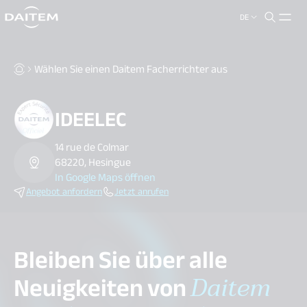
DE
search.label
close
Wählen Sie einen Daitem Facherrichter aus
IDEELEC
14 rue de Colmar
68220, Hesingue
In Google Maps öffnen
Angebot anfordern
Jetzt anrufen
Bleiben Sie über alle
Neuigkeiten von
Daitem