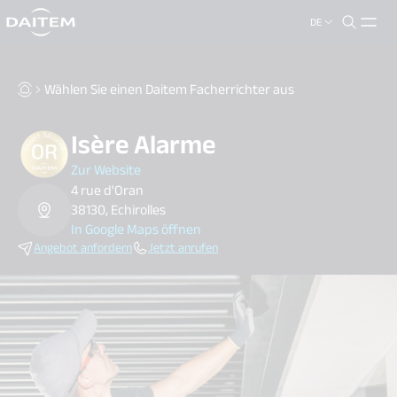
DE
search.label
close
Wählen Sie einen Daitem Facherrichter aus
Isère Alarme
Zur Website
4 rue d'Oran
38130, Echirolles
In Google Maps öffnen
Angebot anfordern
Jetzt anrufen