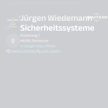
Wählen Sie einen Daitem Facherrichter aus
Jürgen Wiedemann
D
search.label
Sicherheitssysteme
Enzianweg 1
44289, Dortmund
In Google Maps öffnen
Angebot anfordern
Jetzt anrufen