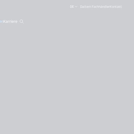
DE
Daitem Fachhändler
Kontakt
en
Karriere
close