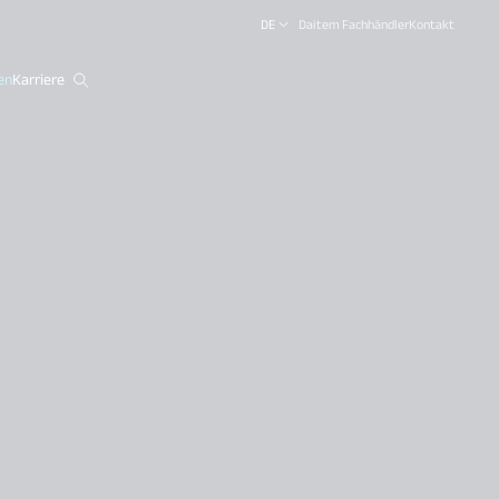
DE
Daitem Fachhändler
Kontakt
en
Karriere
close