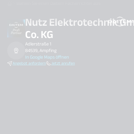
Wählen Sie einen Daitem Facherrichter aus
Nutz Elektrotechnik G
D
search.label
Co. KG
Adlerstraße 1
84539, Ampfing
In Google Maps öffnen
Angebot anfordern
Jetzt anrufen