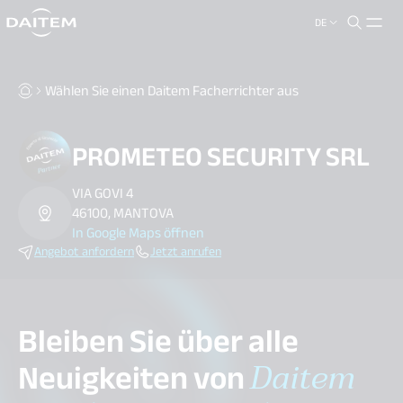
DE
search.label
close
Wählen Sie einen Daitem Facherrichter aus
PROMETEO SECURITY SRL
VIA GOVI 4
46100, MANTOVA
In Google Maps öffnen
Angebot anfordern
Jetzt anrufen
Bleiben Sie über alle
Neuigkeiten von
Daitem