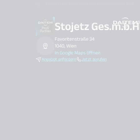
Wählen Sie einen Daitem Facherrichter aus
Stojetz Ges.m.b.H
D
search.label
Favoritenstraße 34
1040, Wien
In Google Maps öffnen
Angebot anfordern
Jetzt anrufen