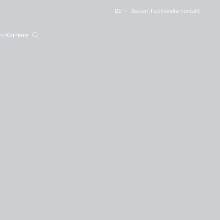
DE
Daitem Fachhändler
Kontakt
en
Karriere
close