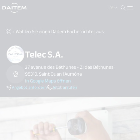
DE
search.label
close
Wählen Sie einen Daitem Facherrichter aus
Telec S.A.
27 avenue des Béthunes - ZI des Béthunes
95310, Saint Ouen l'Aumône
In Google Maps öffnen
Angebot anfordern
Jetzt anrufen